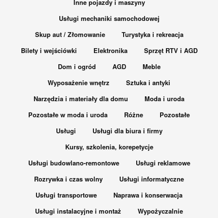
Inne pojazdy i maszyny
Usługi mechaniki samochodowej
Skup aut / Złomowanie
Turystyka i rekreacja
Bilety i wejściówki
Elektronika
Sprzęt RTV i AGD
Dom i ogród
AGD
Meble
Wyposażenie wnętrz
Sztuka i antyki
Narzędzia i materiały dla domu
Moda i uroda
Pozostałe w moda i uroda
Różne
Pozostałe
Usługi
Usługi dla biura i firmy
Kursy, szkolenia, korepetycje
Usługi budowlano-remontowe
Usługi reklamowe
Rozrywka i czas wolny
Usługi informatyczne
Usługi transportowe
Naprawa i konserwacja
Usługi instalacyjne i montaż
Wypożyczalnie