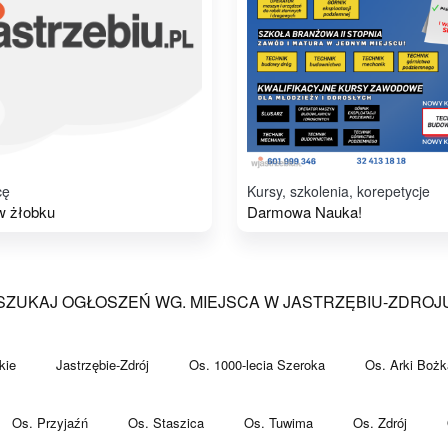
cę
Kursy, szkolenia, korepetycje
w żłobku
Darmowa Nauka!
SZUKAJ OGŁOSZEŃ WG. MIEJSCA W JASTRZĘBIU-ZDROJ
kie
Jastrzębie-Zdrój
Os. 1000-lecia Szeroka
Os. Arki Bożk
Os. Przyjaźń
Os. Staszica
Os. Tuwima
Os. Zdrój