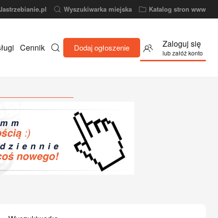
Jastrzebianie.pl
Wyszukiwarka miejska
Katalog stron www
Zaloguj się
ługi
Cennik
Dodaj ogłoszenie
lub załóż konto