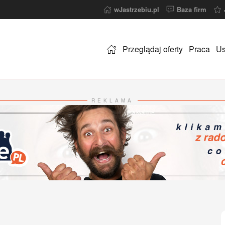
wJastrzebiu.pl
Baza firm
Przeglądaj oferty
Praca
Us
REKLAMA