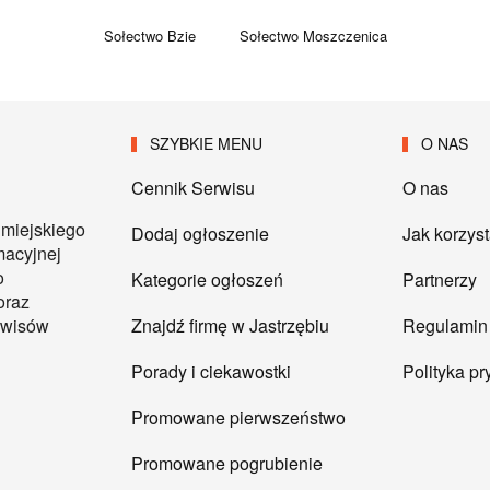
Sołectwo Bzie
Sołectwo Moszczenica
SZYBKIE MENU
O NAS
Cennik Serwisu
O nas
 miejskiego
Dodaj ogłoszenie
Jak korzys
macyjnej
o
Kategorie ogłoszeń
Partnerzy
oraz
Znajdź firmę w Jastrzębiu
Regulamin
erwisów
Porady i ciekawostki
Polityka p
Promowane pierwszeństwo
Promowane pogrubienie