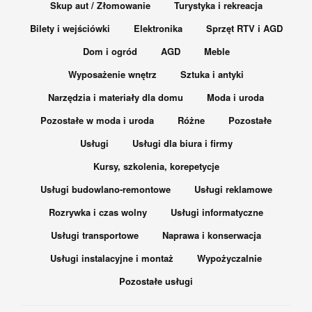
Skup aut / Złomowanie
Turystyka i rekreacja
Bilety i wejściówki
Elektronika
Sprzęt RTV i AGD
Dom i ogród
AGD
Meble
Wyposażenie wnętrz
Sztuka i antyki
Narzędzia i materiały dla domu
Moda i uroda
Pozostałe w moda i uroda
Różne
Pozostałe
Usługi
Usługi dla biura i firmy
Kursy, szkolenia, korepetycje
Usługi budowlano-remontowe
Usługi reklamowe
Rozrywka i czas wolny
Usługi informatyczne
Usługi transportowe
Naprawa i konserwacja
Usługi instalacyjne i montaż
Wypożyczalnie
Pozostałe usługi