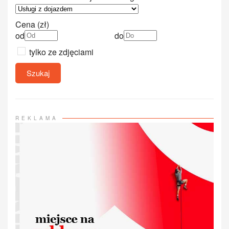
Cena (zł)
od
do
tylko ze zdjęciami
Szukaj
REKLAMA