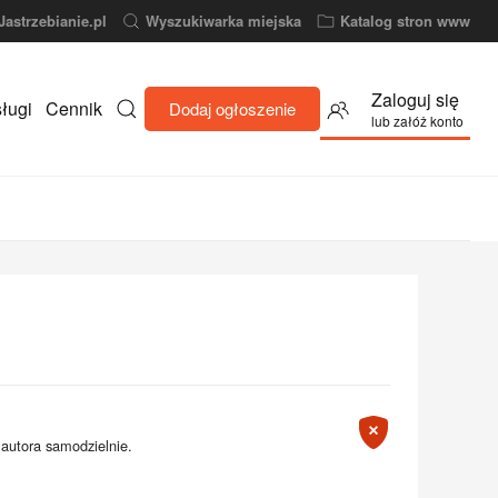
Jastrzebianie.pl
Wyszukiwarka miejska
Katalog stron www
Zaloguj się
ługi
Cennik
Dodaj ogłoszenie
lub załóż konto
 autora samodzielnie.