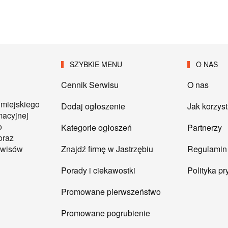
SZYBKIE MENU
O NAS
Cennik Serwisu
O nas
 miejskiego
Dodaj ogłoszenie
Jak korzys
macyjnej
o
Kategorie ogłoszeń
Partnerzy
oraz
Znajdź firmę w Jastrzębiu
Regulamin
erwisów
Porady i ciekawostki
Polityka p
Promowane pierwszeństwo
Promowane pogrubienie