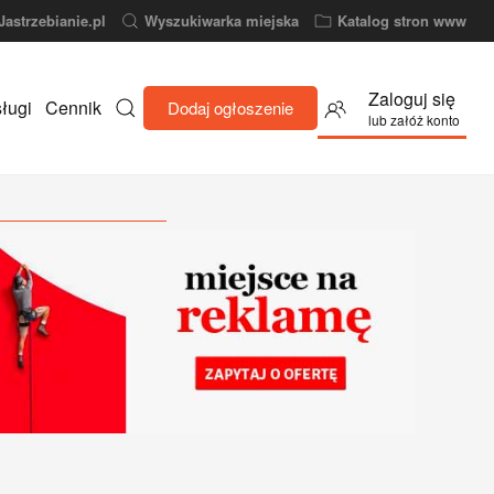
Jastrzebianie.pl
Wyszukiwarka miejska
Katalog stron www
Zaloguj się
ługi
Cennik
Dodaj ogłoszenie
lub załóż konto