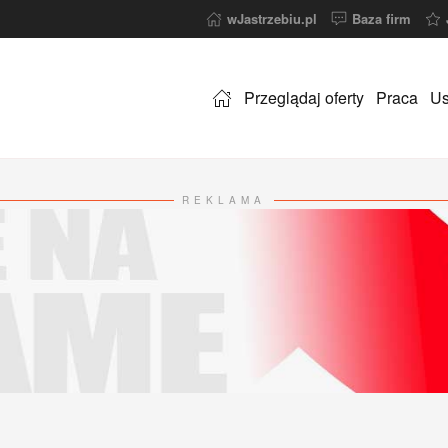
wJastrzebiu.pl
Baza firm
Przeglądaj oferty
Praca
Us
REKLAMA