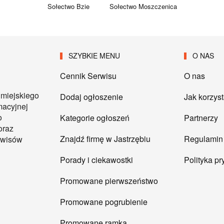
Sołectwo Bzie
Sołectwo Moszczenica
SZYBKIE MENU
O NAS
Cennik Serwisu
O nas
 miejskiego
Dodaj ogłoszenie
Jak korzys
macyjnej
o
Kategorie ogłoszeń
Partnerzy
oraz
Znajdź firmę w Jastrzębiu
Regulamin
erwisów
Porady i ciekawostki
Polityka p
Promowane pierwszeństwo
Promowane pogrubienie
Promowane ramka