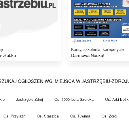
cę
Kursy, szkolenia, korepetycje
w żłobku
Darmowa Nauka!
SZUKAJ OGŁOSZEŃ WG. MIEJSCA W JASTRZĘBIU-ZDROJ
kie
Jastrzębie-Zdrój
Os. 1000-lecia Szeroka
Os. Arki Bożk
Os. Przyjaźń
Os. Staszica
Os. Tuwima
Os. Zdrój