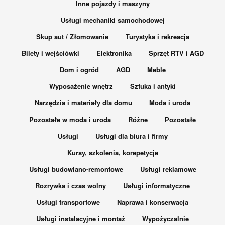
Inne pojazdy i maszyny
Usługi mechaniki samochodowej
Skup aut / Złomowanie
Turystyka i rekreacja
Bilety i wejściówki
Elektronika
Sprzęt RTV i AGD
Dom i ogród
AGD
Meble
Wyposażenie wnętrz
Sztuka i antyki
Narzędzia i materiały dla domu
Moda i uroda
Pozostałe w moda i uroda
Różne
Pozostałe
Usługi
Usługi dla biura i firmy
Kursy, szkolenia, korepetycje
Usługi budowlano-remontowe
Usługi reklamowe
Rozrywka i czas wolny
Usługi informatyczne
Usługi transportowe
Naprawa i konserwacja
Usługi instalacyjne i montaż
Wypożyczalnie