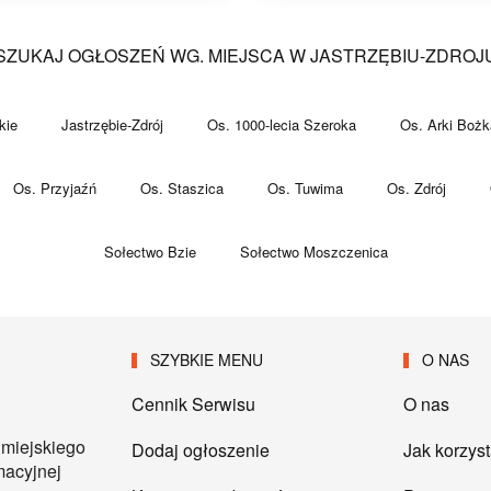
SZUKAJ OGŁOSZEŃ WG. MIEJSCA W JASTRZĘBIU-ZDROJ
kie
Jastrzębie-Zdrój
Os. 1000-lecia Szeroka
Os. Arki Bożk
Os. Przyjaźń
Os. Staszica
Os. Tuwima
Os. Zdrój
Sołectwo Bzie
Sołectwo Moszczenica
SZYBKIE MENU
O NAS
Cennik Serwisu
O nas
 miejskiego
Dodaj ogłoszenie
Jak korzys
macyjnej