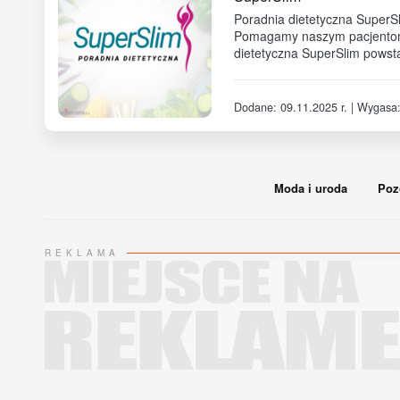
Poradnia dietetyczna SuperSl
Pomagamy naszym pacjentom
dietetyczna SuperSlim powsta
Dodane: 09.11.2025 r. | Wygasa:
Moda i uroda
Poz
REKLAMA