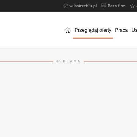
wJastrzebiu.pl
Baza firm
Przeglądaj oferty
Praca
Us
REKLAMA