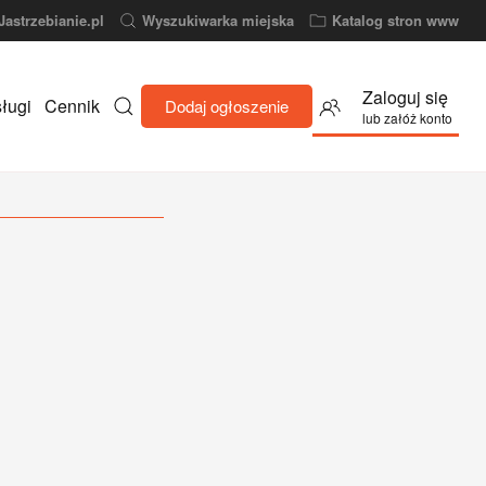
Jastrzebianie.pl
Wyszukiwarka miejska
Katalog stron www
Zaloguj się
ługi
Cennik
Dodaj ogłoszenie
lub załóż konto