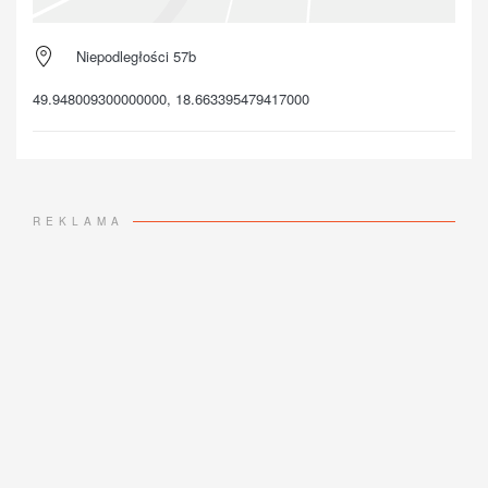
Niepodległości 57b
49.948009300000000, 18.663395479417000
REKLAMA