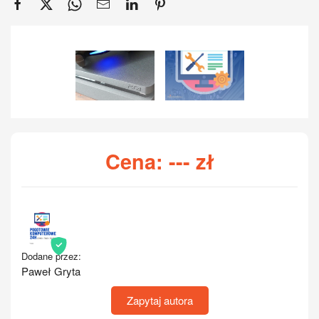
Cena:
---
zł
Dodane przez:
Paweł Gryta
Zapytaj autora