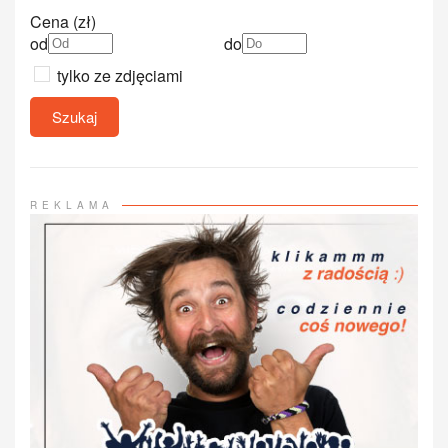
Cena (zł)
od
do
tylko ze zdjęciami
Szukaj
REKLAMA