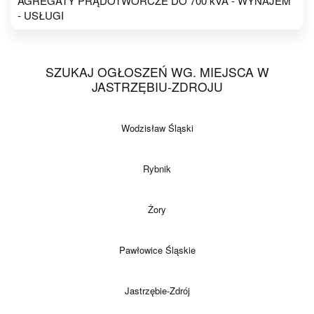
AGREGATY PRĄDOTWÓRCZE DO 700 kVA - WYNAJEM
- USŁUGI
SZUKAJ OGŁOSZEŃ WG. MIEJSCA W
JASTRZĘBIU-ZDROJU
Wodzisław Śląski
Rybnik
Żory
Pawłowice Śląskie
Jastrzębie-Zdrój