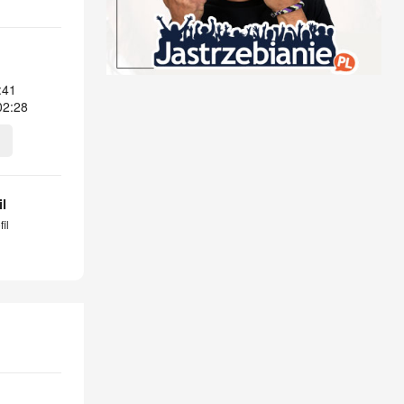
:41
02:28
l
il