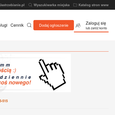
Jastrzebianie.pl
Wyszukiwarka miejska
Katalog stron www
Zaloguj się
ługi
Cennik
Dodaj ogłoszenie
lub załóż konto
5-515