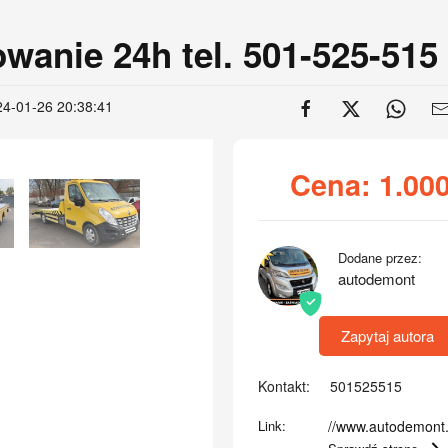
nie 24h tel. 501-525-515
24-01-26 20:38:41
Cena:
1.00
Dodane przez:
autodemont
Zapytaj autora
Kontakt:
501525515
Link:
//www.autodemont.