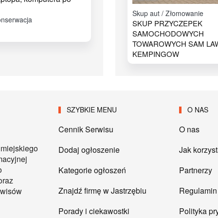
Skup aut / Złomowanie
onserwacja
SKUP PRZYCZEPEK
SAMOCHODOWYCH
TOWAROWYCH SAM LA
KEMPINGOW
SZYBKIE MENU
O NAS
Cennik Serwisu
O nas
 miejskiego
Dodaj ogłoszenie
Jak korzys
macyjnej
o
Kategorie ogłoszeń
Partnerzy
oraz
Znajdź firmę w Jastrzębiu
Regulamin
erwisów
Porady i ciekawostki
Polityka p