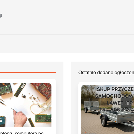
gi
Ostatnio dodane ogłosze
ptopa, komputera po